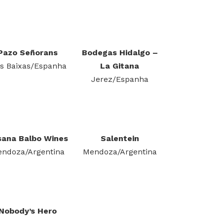
Pazo Señorans
Bodegas Hidalgo –
as Baixas/Espanha
La Gitana
Jerez/Espanha
sana Balbo Wines
Salentein
ndoza/Argentina
Mendoza/Argentina
Nobody’s Hero