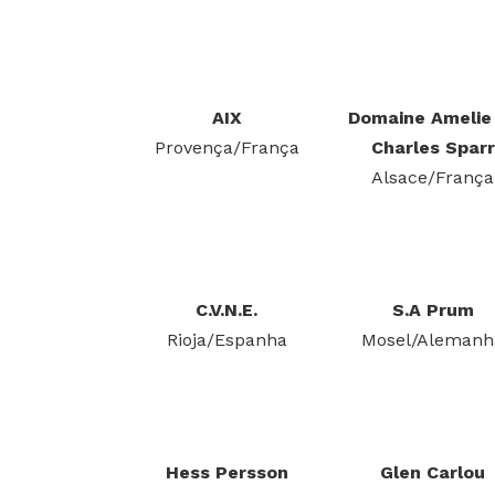
AIX
Domaine Amelie
Provença/França
Charles Sparr
Alsace/França
C.V.N.E.
S.A Prum
Rioja/Espanha
Mosel/Alemanh
Hess Persson
Glen Carlou