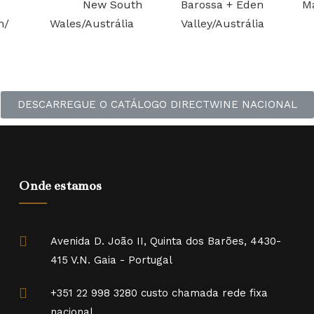
New South
Barossa + Eden
M
n/
Wales/Austrália
Valley/Austrália
DESCARREGUE O CATÁLOGO DIRECTWINE NACIONAL
Onde estamos
Avenida D. João II, Quinta dos Barões, 4430-
415 V.N. Gaia - Portugal
+351 22 998 3280 custo chamada rede fixa
nacional