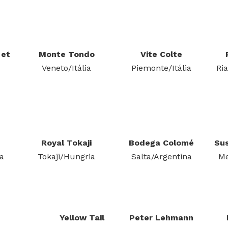
 et
Monte Tondo
Vite Colte
Veneto/Itália
Piemonte/Itália
Ri
Royal Tokaji
Bodega Colomé
Su
a
Tokaji/Hungria
Salta/Argentina
Me
Yellow Tail
Peter Lehmann